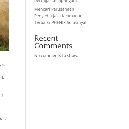
bertugas di lapangan?
Mencari Perusahaan
Penyedia Jasa Keamanan
Terbaik? PHENIX Solusinya!
Recent
Comments
No comments to show.
ya.
nda
it
baik